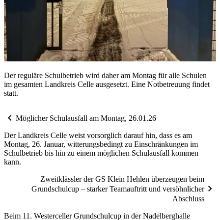
Der re­gu­lä­re Schul­be­trieb wird da­her am Mon­tag für alle Schu­len
im ge­sam­ten Land­kreis Cel­le aus­ge­setzt. Eine Not­be­treu­ung fin­det
statt.
chevron_left
Möglicher Schulausfall am Montag, 26.01.26
Der Landkreis Celle weist vorsorglich darauf hin, dass es am
Montag, 26. Januar, witterungsbedingt zu Einschränkungen im
Schulbetrieb bis hin zu einem möglichen Schulausfall kommen
kann.
Zweitklässler der GS Klein Hehlen überzeugen beim
chevron_right
Grundschulcup – starker Teamauftritt und versöhnlicher
Abschluss
Beim 11. Westerceller Grundschulcup in der Nadelberghalle