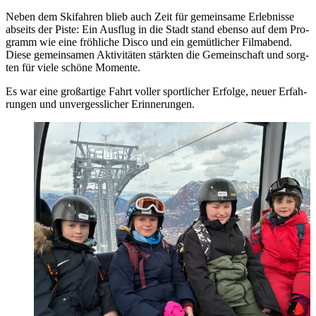
Ne­ben dem Ski­fah­ren blieb auch Zeit für ge­mein­sa­me Er­leb­nis­se
ab­seits der Pis­te: Ein Aus­flug in die Stadt stand eben­so auf dem Pro­
gramm wie eine fröh­li­che Dis­co und ein ge­müt­li­cher Film­abend.
Die­se ge­mein­sa­men Ak­ti­vi­tä­ten stärk­ten die Ge­mein­schaft und sorg­
ten für vie­le schö­ne Mo­men­te.
Es war eine groß­ar­ti­ge Fahrt vol­ler sport­li­cher Er­fol­ge, neu­er Er­fah­
run­gen und un­ver­gess­li­cher Er­in­ne­run­gen.