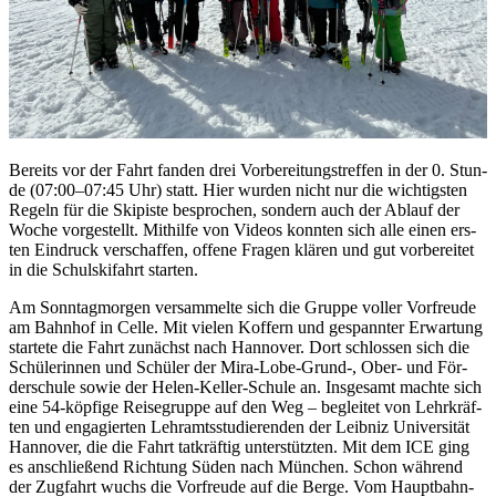
Be­reits vor der Fahrt fan­den drei Vor­be­rei­tungs­tref­fen in der 0. Stun­
de (07:00–07:45 Uhr) statt. Hier wur­den nicht nur die wich­tigs­ten
Re­geln für die Ski­pis­te be­spro­chen, son­dern auch der Ab­lauf der
Wo­che vor­ge­stellt. Mit­hil­fe von Vi­de­os konn­ten sich alle ei­nen ers­
ten Ein­druck ver­schaf­fen, of­fe­ne Fra­gen klä­ren und gut vor­be­rei­tet
in die Schul­ski­fahrt star­ten.
Am Sonn­tag­mor­gen ver­sam­mel­te sich die Grup­pe vol­ler Vor­freu­de
am Bahn­hof in Cel­le. Mit vie­len Kof­fern und ge­spann­ter Er­war­tung
star­te­te die Fahrt zu­nächst nach Han­no­ver. Dort schlos­sen sich die
Schü­le­rin­nen und Schü­ler der Mira-Lobe-Grund-, Ober- und För­
der­schu­le so­wie der He­len-Kel­ler-Schu­le an. Ins­ge­samt mach­te sich
eine 54-köp­fi­ge Rei­se­grup­pe auf den Weg – be­glei­tet von Lehr­kräf­
ten und en­ga­gier­ten Lehr­amts­stu­die­ren­den der Leib­niz Uni­ver­si­tät
Han­no­ver, die die Fahrt tat­kräf­tig un­ter­stütz­ten. Mit dem ICE ging
es an­schlie­ßend Rich­tung Sü­den nach Mün­chen. Schon wäh­rend
der Zug­fahrt wuchs die Vor­freu­de auf die Ber­ge. Vom Haupt­bahn­