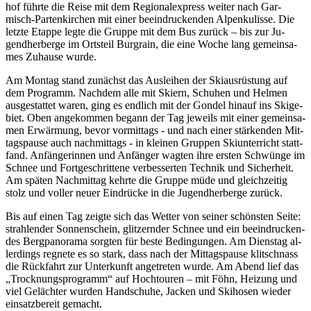
hof führ­te die Rei­se mit dem Re­gio­nal­ex­press wei­ter nach Gar­
misch-Par­ten­kir­chen mit ei­ner be­ein­dru­cken­den Al­pen­ku­lis­se. Die
letz­te Etap­pe leg­te die Grup­pe mit dem Bus zu­rück – bis zur Ju­
gend­her­ber­ge im Orts­teil Burg­rain, die eine Wo­che lang ge­mein­sa­
mes Zu­hau­se wur­de.
Am Mon­tag stand zu­nächst das Aus­lei­hen der Ski­aus­rüs­tung auf
dem Pro­gramm. Nach­dem alle mit Ski­ern, Schu­hen und Hel­men
aus­ge­stat­tet wa­ren, ging es end­lich mit der Gon­del hin­auf ins Ski­ge­
biet. Oben an­ge­kom­men be­gann der Tag je­weils mit ei­ner ge­mein­sa­
men Er­wär­mung, be­vor vor­mit­tags - und nach ei­ner stär­ken­den Mit­
tags­pau­se auch nach­mit­tags - in klei­nen Grup­pen Ski­un­ter­richt statt­
fand. An­fän­ge­rin­nen und An­fän­ger wag­ten ihre ers­ten Schwün­ge im
Schnee und Fort­ge­schrit­te­ne ver­bes­ser­ten Tech­nik und Si­cher­heit.
Am spä­ten Nach­mit­tag kehr­te die Grup­pe müde und gleich­zei­tig
stolz und vol­ler neu­er Ein­drü­cke in die Ju­gend­her­ber­ge zu­rück.
Bis auf ei­nen Tag zeig­te sich das Wet­ter von sei­ner schöns­ten Sei­te:
strah­len­der Son­nen­schein, glit­zern­der Schnee und ein be­ein­dru­cken­
des Berg­pan­ora­ma sorg­ten für bes­te Be­din­gun­gen. Am Diens­tag al­
ler­dings reg­ne­te es so stark, dass nach der Mit­tags­pau­se klitsch­nass
die Rück­fahrt zur Un­ter­kunft an­ge­tre­ten wur­de. Am Abend lief das
„Trock­nungs­pro­gramm“ auf Hoch­tou­ren – mit Föhn, Hei­zung und
viel Ge­läch­ter wur­den Hand­schu­he, Ja­cken und Ski­ho­sen wie­der
ein­satz­be­reit ge­macht.