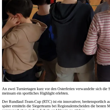
An zwei Tur­nier­ta­gen kurz vor den Os­ter­fe­ri­en ver­wan­del­te sich die S
mein­sam ein sport­li­ches High­light er­leb­ten.
Der Rund­lauf-Team-Cup (RTC) ist ein in­no­va­ti­ver, brei­ten­sport­lich au
spä­ter er­mit­teln die Sie­ger­teams bei Re­gio­nal­ent­schei­den die bes­ten