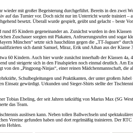
­der mit gro­ßer Be­geis­te­rung durch­ge­führt. Be­reits in den zwei Wo­che
n­ten­siv auf das Tur­nier vor. Doch nicht nur im Un­ter­richt wur­de trai­nie
­ge­hend be­setzt. Über­all wur­de ge­spielt, ge­übt und ge­lacht – bes­te Vor­a
rund 85 Kin­dern ge­gen­ein­an­der an. Zu­nächst wur­den in den Klas­sen 3a, 3
i­chen Zu­schau­er sorg­ten mit Pla­ka­ten, An­feue­rungs­ru­fen und so­gar kle
Bay­ern Mün­chen“ setz­te sich hauch­dünn ge­gen die „TT-Ja­gua­re“ durch
a­li­fi­zier­ten sich da­mit Sa­mu­el, Mi­raz, Erik und Ai­han aus der Klas­se 
wa 60 Kin­dern. Auch hier wur­de zu­nächst in­ner­halb der Klas­sen 4a, 4b u
ckend und stei­ger­te sich in den Fi­nal­spie­len noch ein­mal deut­lich. Am En
t von den „Ping­pong-Nin­jas“, ei­ner rei­nen Mäd­chen­mann­schaft, die als T
r­kräf­te, Schul­be­glei­tun­gen und Prak­ti­kan­ten, der un­ter gro­ßem Ju­bel
en Ein­satz ge­wür­digt. Ur­kun­den und Sie­ger-Shirts stell­te der Tisch­ten­
­ner To­bi­as Ebe­l­ing, der seit Jah­ren tat­kräf­tig von Ma­ri­us Max (SG Wes­t
cher­te das Team.
h­ten­nis aus­lö­sen kann. Ne­ben tol­len Ball­wech­seln und spek­ta­ku­lä­r
­li­chen Ver­ei­ne ge­fun­den ha­ben und dort re­gel­mä­ßig trai­nie­ren. Der RT
lein Heh­len.