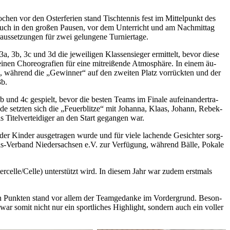
n vor den Os­ter­fe­ri­en stand Tisch­ten­nis fest im Mit­tel­punkt des
rt – auch in den gro­ßen Pau­sen, vor dem Un­ter­richt und am Nach­mit­tag
us­set­zun­gen für zwei ge­lun­ge­ne Tur­nier­ta­ge.
b, 3c und 3d die je­wei­li­gen Klas­sen­sie­ger er­mit­telt, be­vor die­se
i­nen Cho­reo­gra­fien für eine mit­rei­ßen­de At­mo­sphä­re. In ei­nem äu­
, wäh­rend die „Ge­win­ner“ auf den zwei­ten Platz vor­rück­ten und der
3b.
nd 4c ge­spielt, be­vor die bes­ten Teams im Fi­na­le auf­ein­an­der­tra­
de setz­ten sich die „Feu­er­blit­ze“ mit Jo­han­na, Klaas, Jo­hann, Re­bek­
i­tel­ver­tei­di­ger an den Start ge­gan­gen war.
 der Kin­der aus­ge­tra­gen wur­de und für vie­le la­chen­de Ge­sich­ter sorg­
nis-Ver­band Nie­der­sach­sen e.V. zur Ver­fü­gung, wäh­rend Bäl­le, Po­ka­le
er­cel­le/Cel­le) un­ter­stützt wird. In die­sem Jahr war zu­dem erst­mals
en Punk­ten stand vor al­lem der Team­ge­dan­ke im Vor­der­grund. Be­son­
C war so­mit nicht nur ein sport­li­ches High­light, son­dern auch ein vol­ler