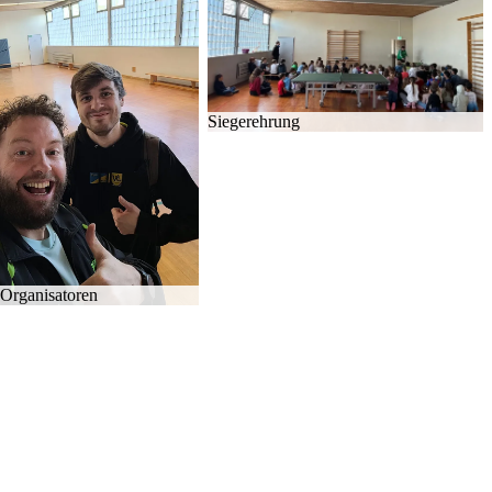
Sie­ger­eh­rung
Or­ga­ni­sa­to­ren