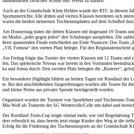
sam­men­ar­beit zwi­schen Schu­le und Ver­ein zu stär­ken.
Auch an der Grund­schu­le Klein Heh­len wur­de der RTC in die­sem Jahr wie
Sport­un­ter­richts: Alle drit­ten und vier­ten Klas­sen be­rei­te­ten sich i
wa­ren die bei­den stei­ner­nen Tisch­ten­nis­plat­ten auf dem Schul­hof durch
Am Don­ners­tag tra­ten die drit­ten Klas­sen mit ins­ge­samt 19 Teams und 
im Mo­dus „je­der ge­gen je­den“ den Schul­sie­ger aus­spiel­ten. Die zahl­re
ßerst span­nen­den Fi­na­le ent­schie­den am Ende Nu­an­cen: Das Team „
„VfL For­tu­na“ den vier­ten Platz be­leg­te. Für den Re­gio­nal­ent­scheid qu
Am Frei­tag folg­te das Tur­nier der vier­ten Klas­sen mit 12 Teams und et
fen. Das spie­le­ri­sche Ni­veau war be­reits in den Vor­run­den be­ein­dru­
ka und Jor­ma durch. Den zwei­ten Platz be­leg­ten die „Ra­sie­rer“, ge­folg
Ein be­son­de­res High­light bil­de­te an bei­den Ta­gen ein Rund­lauf der Leh
te. Bei den an­schlie­ßen­den Sie­ger­eh­run­gen wur­den alle Teams für ih­r
und klei­ne Prei­se aus pri­va­ter Spen­de be­reit­ge­stellt wur­den.
Or­ga­ni­siert wur­den die Tur­nie­re von Sport­leh­rer und Tisch­ten­nis-Trai
Mia Wolf als Trai­ne­rin der SG Wes­ter­cel­le/Cel­le mit da­bei und be­rei­
Der Rund­lauf-Team-Cup zeig­te ein­mal mehr, wie viel Be­geis­te­rung Tisc
ders er­freu­lich ist, dass be­reits jetzt ei­ni­ge Kin­der den Weg in die ört
Er­folg für die För­de­rung des Tisch­ten­nis­sports an der Grund­schu­le K