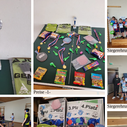
Sie­ger­eh­r
Prei­se -1-
Sie­ger­eh­r