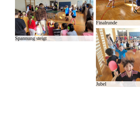
Fi­nal­run­de
Span­nung steigt
Ju­bel