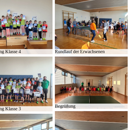
ung Klas­se 4
Rund­lauf der Er­wach­se­nen
Be­grü­ßung
ung Klas­se 3