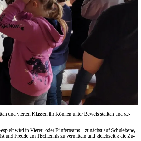
rit­ten und vier­ten Klas­sen ihr Kön­nen un­ter Be­weis stell­ten und ge­
Ge­spielt wird in Vie­rer- oder Fün­fer­teams – zu­nächst auf Schul­ebe­ne,
geist und Freu­de am Tisch­ten­nis zu ver­mit­teln und gleich­zei­tig die Zu­