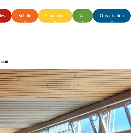
les
Schule
Schulleben
Wir
Organisation
tatt.