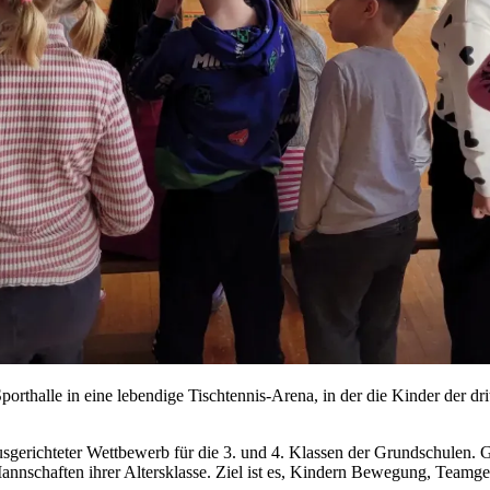
port­hal­le in eine le­ben­di­ge Tisch­ten­nis-Are­na, in der die Kin­der der d
s­ge­rich­te­ter Wett­be­werb für die 3. und 4. Klas­sen der Grund­schu­len. 
 Mann­schaf­ten ih­rer Al­ters­klas­se. Ziel ist es, Kin­dern Be­we­gung, Team­