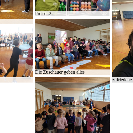
Prei­se -2-
Die Zu­schau­er ge­ben al­les
zu­frie­de­ne 