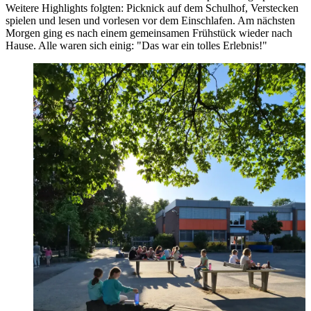
Wei­te­re High­lights folg­ten: Pick­nick auf dem Schul­hof, Ver­ste­cken
spie­len und le­sen und vor­le­sen vor dem Ein­schla­fen. Am nächs­ten
Mor­gen ging es nach ei­nem ge­mein­sa­men Früh­stück wie­der nach
Hau­se. Alle wa­ren sich ei­nig: "Das war ein tol­les Er­leb­nis!"