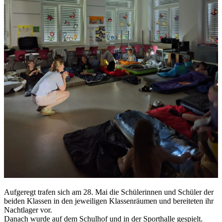
Auf­ge­regt tra­fen sich am 28. Mai die Schü­le­rin­nen und Schü­ler der
bei­den Klas­sen in den je­wei­li­gen Klas­sen­räu­men und be­rei­te­ten ihr
Nacht­la­ger vor.
Da­nach wur­de auf dem Schul­hof und in der Sport­hal­le ge­spielt.