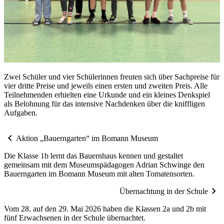
Zwei Schü­ler und vier Schü­le­rin­nen freu­ten sich über Sach­prei­se für
vier drit­te Prei­se und je­weils ei­nen ers­ten und zwei­ten Preis. Alle
Teil­neh­men­den er­hiel­ten eine Ur­kun­de und ein klei­nes Denk­spiel
als Be­loh­nung für das in­ten­si­ve Nach­den­ken über die kniff­li­gen
Auf­ga­ben.
chevron_left
Aktion „Bauerngarten“ im Bomann Museum
Die Klasse 1b lernt das Bauernhaus kennen und gestaltet
gemeinsam mit dem Museumspädagogen Adrian Schwinge den
Bauerngarten im Bomann Museum mit alten Tomatensorten.
chevron_right
Übernachtung in der Schule
Vom 28. auf den 29. Mai 2026 haben die Klassen 2a und 2b mit
fünf Erwachsenen in der Schule übernachtet.